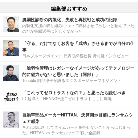
編集部おすすめ
脆弱性診断の内製化、失敗と再挑戦と成功の記録
内製化支援の取り組みについて取材させて欲しいと頼んでいた
のだが毎回返事は芳しくなかった
「守る」だけでなくお客を「成功」させるまでが自分の仕
事
日本プルーフポイント 代表取締役社長 野村健インタビュー
「脆弱性管理はレガシーなイメージがあってテクノロジー
的に魅力がないと思いました（阿部）」
Tenable 阿部淳平が語るエクスポージャーマネジメント
「これってゼロトラストなの？」と思ったら読むべき
ID 起点の “ HENNGE流 ” ゼロトラストここに爆誕
自動車部品メーカーNITTAN、決算開示目前にランサムウ
ェア感染
それは朝出社してタイムカードを押せないことからはじまっ
た。NITTAN vs ランサムウェア 戦い全記録