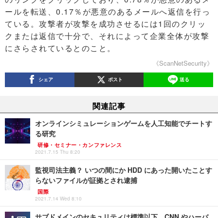
ールを転送、0.17％が悪意のあるメールへ返信を行っ
ている。攻撃者が攻撃を成功させるには1回のクリッ
クまたは返信で十分で、それによって企業全体が攻撃
にさらされているとのこと。
《ScanNetSecurity》
シェア
ポスト
送る
関連記事
オンラインシミュレーションゲームを人工知能でチートす
る研究
研修・セミナー・カンファレンス
2021.7.15 Thu 8:20
監視司法主義？ いつの間にか HDD にあった開いたことす
らないファイルが証拠とされ逮捕
国際
2021.7.14 Wed 8:10
サブドメインのセキュリティは標準以下、CNN やハーバ