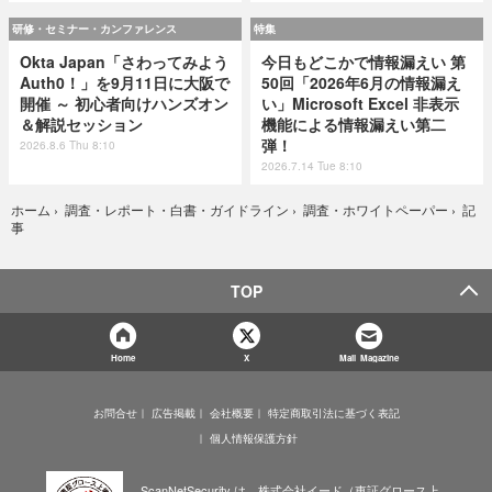
研修・セミナー・カンファレンス
特集
Okta Japan「さわってみよう
今日もどこかで情報漏えい 第
Auth0！」を9月11日に大阪で
50回「2026年6月の情報漏え
開催 ～ 初心者向けハンズオン
い」Microsoft Excel 非表示
＆解説セッション
機能による情報漏えい第二
弾！
2026.8.6 Thu 8:10
2026.7.14 Tue 8:10
記
ホーム
›
調査・レポート・白書・ガイドライン
›
調査・ホワイトペーパー
›
事
TOP
Home
X
Mail Magazine
お問合せ
広告掲載
会社概要
特定商取引法に基づく表記
個人情報保護方針
ScanNetSecurity は、株式会社イード（東証グロース上