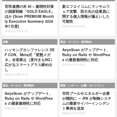
官民連携の米 AI × 脆弱性対策
新エフエイコムにランサムウ
の国家戦略「GOLD EAGLE」
ェア攻撃、取引先の従業員に
ほか [Scan PREMIUM Month
関する個人情報が漏えいした
ly Executive Summary 2026
可能性
年7月度]
2026.8.6 Thu 8:05
2026.8.6 Thu 8:15
国際
製品・サービス・業界動向
ハッキングカンファレンス DE
AeyeScan がアップデート、
F CON、Meta式「変態メガ
Ruby on Rails や WordPres
ネ」全面禁止（度付きもNG）
s の最新脆弱性に対応
広がるスマートグラス締め出
2026.8.6 Thu 8:00
し
2026.8.3 Mon 8:15
製品・サービス・業界動向
調査・レポート・白書・ガイドライン
AeyeScan がアップデート、
市民プールやエネルギー企業
Ruby on Rails や WordPres
が標的に ～ IPA が制御システ
s の最新脆弱性に対応
ムの最新サイバーインシデン
ト事例を追加
2026.8.6 Thu 8:00
2026.8.6 Thu 8:00