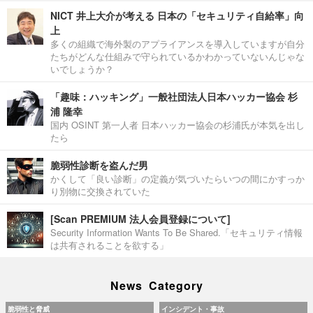
NICT 井上大介が考える 日本の「セキュリティ自給率」向
上
多くの組織で海外製のアプライアンスを導入していますが自分
たちがどんな仕組みで守られているかわかっていないんじゃな
いでしょうか？
「趣味：ハッキング」一般社団法人日本ハッカー協会 杉
浦 隆幸
国内 OSINT 第一人者 日本ハッカー協会の杉浦氏が本気を出し
たら
脆弱性診断を盗んだ男
かくして「良い診断」の定義が気づいたらいつの間にかすっか
り別物に交換されていた
[Scan PREMIUM 法人会員登録について]
Security Information Wants To Be Shared.「セキュリティ情報
は共有されることを欲する」
News Category
脆弱性と脅威
インシデント・事故