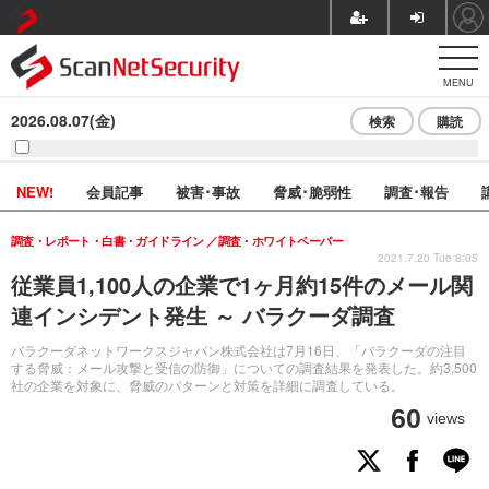
MENU
2026.08.07(金)
検索
購読
NEW!
会員記事
被害･事故
脅威･脆弱性
調査･報告
調査・レポート・白書・ガイドライン
調査・ホワイトペーパー
2021.7.20 Tue 8:05
従業員1,100人の企業で1ヶ月約15件のメール関
連インシデント発生 ～ バラクーダ調査
バラクーダネットワークスジャパン株式会社は7月16日、「バラクーダの注目
する脅威：メール攻撃と受信の防御」についての調査結果を発表した。約3,500
社の企業を対象に、脅威のパターンと対策を詳細に調査している。
60
views