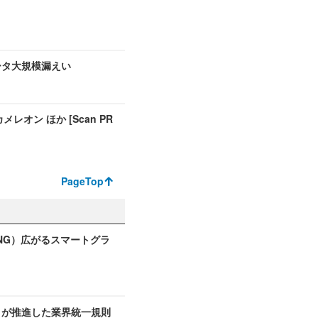
ータ大規模漏えい
オン ほか [Scan PR
PageTop
もNG）広がるスマートグラ
ike が推進した業界統一規則