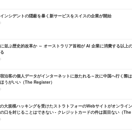
インシデントの隠蔽を暴く新サービスをスイスの企業が開始
0
に並ぶ歴史的改革か ～ オーストラリア首相が AI 企業に消費する以
る
0
宿泊客の個人データがインターネットに放たれる～次に中国へ行く際は、たぶ
うがいい（The Register）
0
ousの大規模ハッキングを受けたストラトフォーのWebサイトがオンライ
口を封じることはできない - クレジットカードの件は面目ない（The Re
5