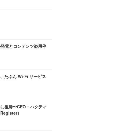
上の発電とコンテンツ盗用停
ん Wi-Fi サービス
ンに復帰〜CEO：ハクティ
gister）