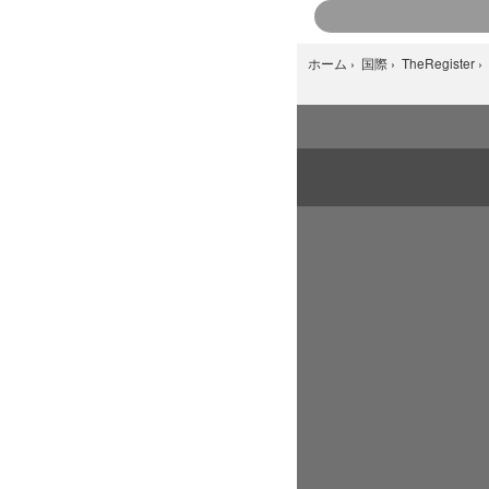
ホーム
›
国際
›
TheRegister
›