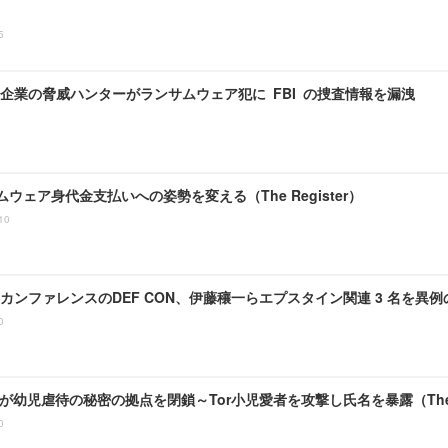
5
企業の脅威ハンターがランサムウェア犯に FBI の捜査情報を漏洩
ムウェア身代金支払いへの姿勢を変える（The Register）
10
カンファレンスのDEF CON、伊藤穰一らエプスタイン関連 3 名を異例の
0
usが幼児虐待の秘密の拠点を閉鎖～Tor小児愛者を攻撃し氏名を暴露（The R
0