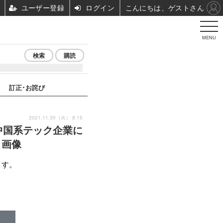
ユーザー登録
ログイン
こんにちは、ゲストさん
MENU
検索
購読
訂正･お詫び
2021.11.30（火） 8:15
中国系テック企業に
・画像
ます。