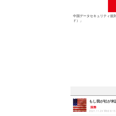
中国データセキュリティ規
ド）」
もし我が社が米
国際
2021.11.24 Wed 8:15