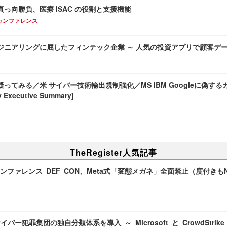
っ向勝負、医療 ISAC の役割と支援機能
カンファレンス
ジニアリングに屈したフィンテック企業 ～ 人気の投資アプリで顧客デ
てみる／米 サイバー技術輸出規制強化／MS IBM Googleに偽するカメレ
 Executive Summary]
TheRegister人気記事
ンファレンス DEF CON、Meta式「変態メガネ」全面禁止（度付き
がサイバー犯罪集団の独自分類体系を導入 ～ Microsoft と CrowdStr