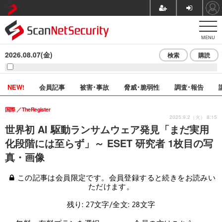
MENU
2026.08.07(金)
検索
購読
NEW!
会員記事
被害･事故
脅威･脆弱性
調査･報告
国際
TheRegister
2025.9.2（火） 8:15
世界初 AI 駆動ランサムウェア発見「まだ実用
化段階には至らず」～ ESET 研究者 1枚目の写
真・画像
この記事は会員限定です。会員登録すると続きをお読みい
ただけます。
残り: 27文字/全文: 28文字