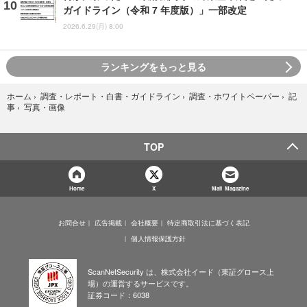
ガイドライン（令和 7 年度版）」一部改定
2026.6.29(月) 8:00
ランキングをもっと見る
ホーム
›
調査・レポート・白書・ガイドライン
›
調査・ホワイトペーパー
›
記
写真・画像
事
›
TOP
Home
X
Mail Magazine
お問合せ
広告掲載
会社概要
特定商取引法に基づく表記
個人情報保護方針
ScanNetSecurity は、株式会社イード（東証グロース上
場）の運営するサービスです。
証券コード：6038