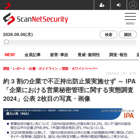
MENU
2026.08.06(木)
検索
購読
NEW!
会員記事
被害･事故
脅威･脆弱性
調査･報告
調査・レポート・白書・ガイドライン
調査・ホワイトペーパー
2025.9.8（月） 8:00
約 3 割の企業で不正持出防止策実施せず ～ IPA
「企業における営業秘密管理に関する実態調査
2024」公表 2枚目の写真・画像