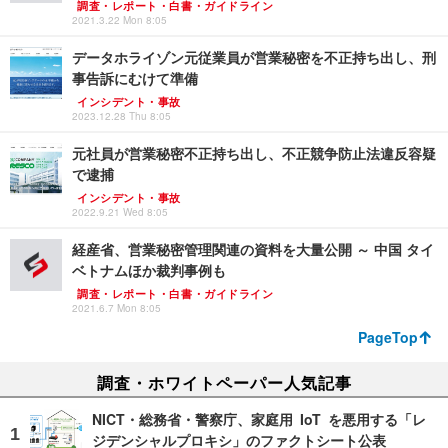
調査・レポート・白書・ガイドライン
2021.3.22 Mon 8:05
データホライゾン元従業員が営業秘密を不正持ち出し、刑
事告訴にむけて準備
インシデント・事故
2023.12.28 Thu 8:05
元社員が営業秘密不正持ち出し、不正競争防止法違反容疑
で逮捕
インシデント・事故
2022.9.21 Wed 8:05
経産省、営業秘密管理関連の資料を大量公開 ～ 中国 タイ
ベトナムほか裁判事例も
調査・レポート・白書・ガイドライン
2021.6.7 Mon 8:05
PageTop
調査・ホワイトペーパー人気記事
NICT・総務省・警察庁、家庭用 IoT を悪用する「レ
ジデンシャルプロキシ」のファクトシート公表