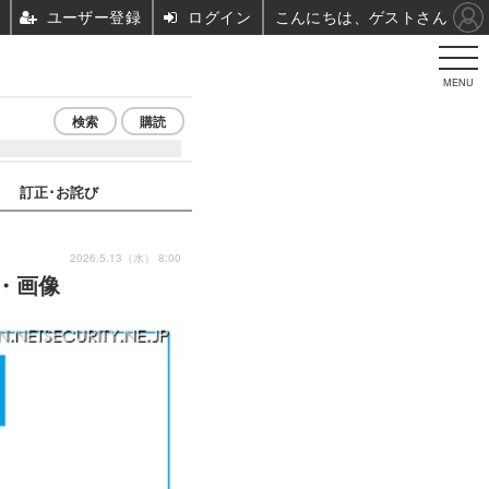
ユーザー登録
ログイン
こんにちは、ゲストさん
MENU
検索
購読
訂正･お詫び
2026.5.13（水） 8:00
真・画像