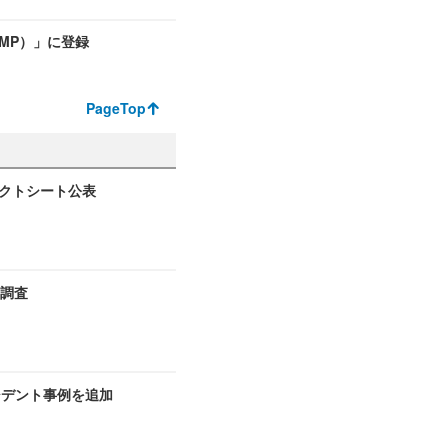
DMP）」に登録
PageTop
ァクトシート公表
ト調査
シデント事例を追加