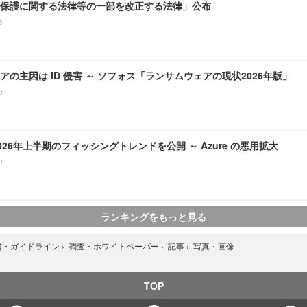
保護に関する法律等の一部を改正する法律」公布
5
アの主因は ID 侵害 ～ ソフォス「ランサムウェアの現状2026年版」
0
、2026年上半期のフィッシングトレンドを公開 ～ Azure の悪用拡大
0
ランキングをもっと見る
写真・画像
書・ガイドライン
›
調査・ホワイトペーパー
›
記事
›
TOP