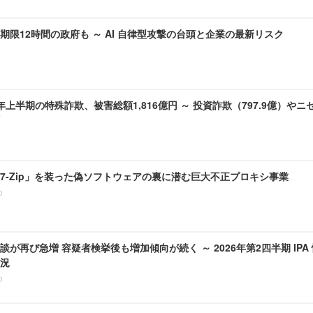
期限12時間の政府も ～ AI 自律型攻撃の台頭と企業の最新リスク
6)年上半期の特殊詐欺、被害総額1,816億円 ～ 投資詐欺（797.9億）やニ
7-Zip」を装った偽ソフトウェアの裏に潜む巨大不正プロキシ事業
0
談が再び急増 容疑者検挙後も増加傾向が続く ～ 2026年第2四半期 IP
況
0