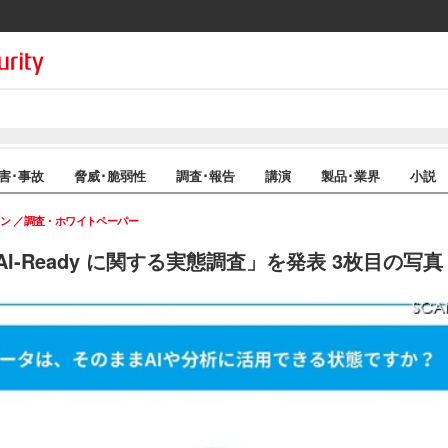
害･事故
脅威･脆弱性
調査･報告
講演
製品･業界
小説
イン
調査・ホワイトペーパー
I-Ready に関する実態調査」を発表 3枚目の写