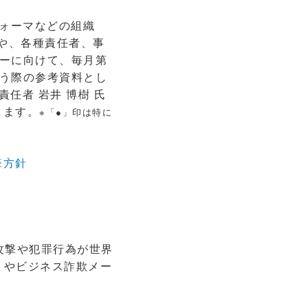
ォーマなどの組織
理や、各種責任者、事
ーに向けて、毎月第
う際の参考資料とし
責任者 岩井 博樹 氏
します。
※「●」印は特に
執筆方針
た攻撃や犯罪行為が世界
 やビジネス詐欺メー