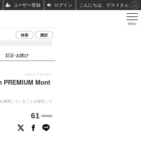
ユーザー登録
ログイン
こんにちは、ゲストさん
MENU
検索
購読
訂正･お詫び
2020.4.7 Tue 8:10
PREMIUM Mont
ャンペーンを展開していることを報告して
61
views