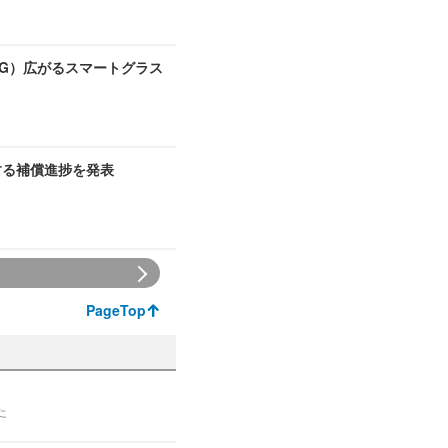
NG）広がるスマートグラス
する補償進捗を発表
PageTop
た