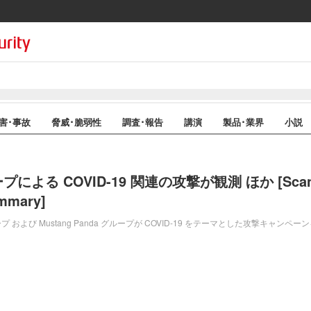
害･事故
脅威･脆弱性
調査･報告
講演
製品･業界
小説
プによる COVID-19 関連の攻撃が観測 ほか [Scan 
ummary]
a グループ および Mustang Panda グループが COVID-19 をテーマとした攻撃キ