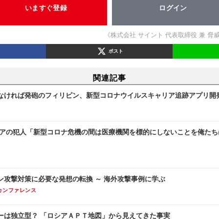
いますぐ登録
ログイン
《株式会社 サイント 代表取締役 兼 脅
ポスト
関連記事
ければ発砲のフィリピン、新型コロナウイルスキャリア追跡アプリ開発（The
アの犯人「新型コロナ危機の間は医療機関を標的にしないことを俺たちは誓う」
ン攻撃対策に必要な発想の転換 ～ 海外攻撃事例に学ぶ
カンファレンス
ーは独立型？ 「ロシアＡＰＴ地図」から見えてきた事実