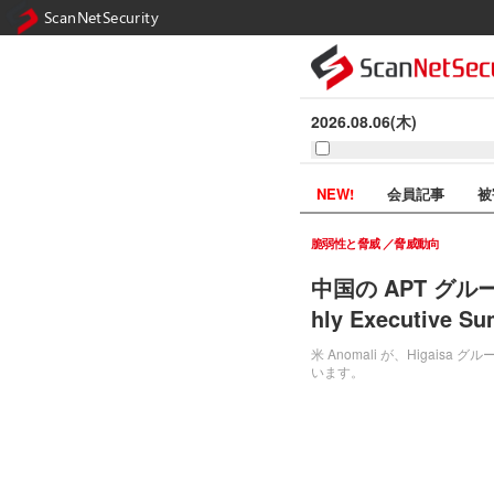
ScanNetSecurity
2026.08.06(木)
NEW!
会員記事
被
脆弱性と脅威
脅威動向
中国の APT グルー
hly Executive S
米 Anomali が、Higais
います。