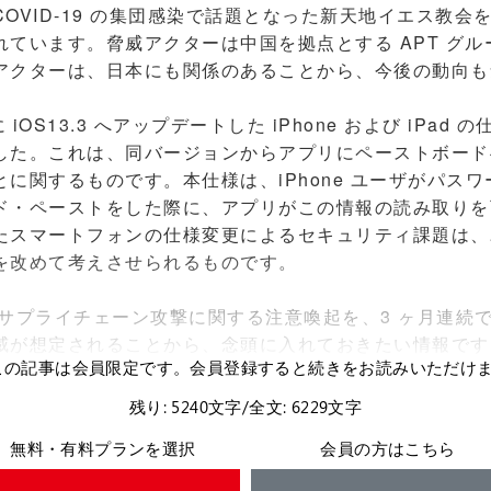
VID-19 の集団感染で話題となった新天地イエス教会
れています。脅威アクターは中国を拠点とする APT グ
アクターは、日本にも関係のあることから、今後の動向も
iOS13.3 へアップデートした iPhone および iPad
した。これは、同バージョンからアプリにペーストボード
に関するものです。本仕様は、iPhone ユーザがパス
ド・ペーストをした際に、アプリがこの情報の読み取りを
たスマートフォンの仕様変更によるセキュリティ課題は、
を改めて考えさせられるものです。
がサプライチェーン攻撃に関する注意喚起を、3 ヶ月連続
威が想定されることから、念頭に入れておきたい情報です
この記事は会員限定です。会員登録すると続きをお読みいただけ
残り: 5240文字/全文: 6229文字
無料・有料プランを選択
会員の方はこちら