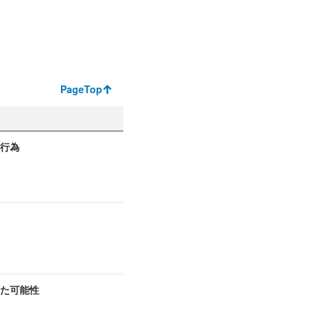
PageTop
切行為
た可能性