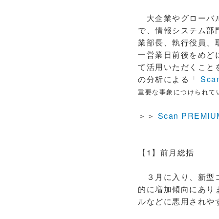
大企業やグローバル
で、情報システム部門
業部長、執行役員、
一営業日前後をめど
て活用いただくこと
の分析による「
Sca
重要な事象につけられて
＞＞
Scan PREMI
【1】前月総括
３月に入り、新型コロ
的に増加傾向にあり
ルなどに悪用されや