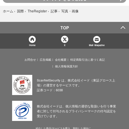
写真・画像
ホーム
›
国際
›
TheRegister
›
記事
›
TOP
Home
X
Mail Magazine
お問合せ
広告掲載
会社概要
特定商取引法に基づく表記
個人情報保護方針
ScanNetSecurity は、株式会社イード（東証グロース上
場）の運営するサービスです。
証券コード：6038
株式会社イードは、個人情報の適切な取扱いを行う事業
者に対して付与されるプライバシーマークの付与認定を
受けています。
紹介した商品/サービスを購入、契約した場合に、