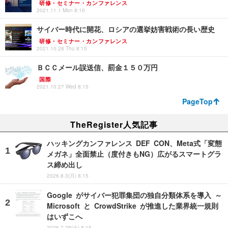
研修・セミナー・カンファレンス
2021.11.1 Mon 8:10
サイバー時代に開花、ロシアの選挙妨害戦術の長い歴史
研修・セミナー・カンファレンス
2021.10.28 Thu 8:15
ＢＣＣメール誤送信、罰金１５０万円
国際
2021.10.27 Wed 8:15
PageTop
TheRegister人気記事
ハッキングカンファレンス DEF CON、Meta式「変態
メガネ」全面禁止（度付きもNG）広がるスマートグラ
ス締め出し
2026.8.3(月) 8:15
Google がサイバー犯罪集団の独自分類体系を導入 ～
Microsoft と CrowdStrike が推進した業界統一規則
はいずこへ
2026.7.28(火) 8:15