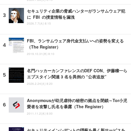
セキュリティ企業の脅威ハンターがランサムウェア犯
に FBI の捜査情報を漏洩
2026.7.7(火) 8:15
FBI、ランサムウェア身代金支払いへの姿勢を変える
（The Register）
2019.10.31(木) 8:10
名門ハッカーカンファレンスのDEF CON、伊藤穰一ら
エプスタイン関連 3 名を異例の “公表追放”
2026.2.24(火) 8:20
Anonymousが幼児虐待の秘密の拠点を閉鎖～Tor小児
愛者を攻撃し氏名を暴露（The Register）
2011.11.2(水) 8:00
セキュリティインシデントの隠蔽を暴く新サービスを