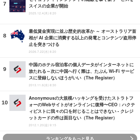
スイスの企業が開始
2025.12.4(木) 8:20
最低賃金実現に並ぶ歴史的改革か ～ オーストラリア首
相が AI 企業に消費する以上の発電とコンテンツ盗用停
止を突きつける
2026.7.22(水) 8:20
中国のホテル宿泊客の個人データがインターネットに
放たれる～次に中国へ行く際は、たぶん Wi-Fi サービ
スに登録しないほうがいい（The Register）
2013.11.6(水) 8:30
Anonymousの大規模ハッキングを受けたストラトフ
ォーのWebサイトがオンラインに復帰〜CEO：ハクテ
ィビストに我々の口を封じることはできない - クレジ
ットカードの件は面目ない（The Register）
2012.1.20(金) 9:15
ランキングをもっと見る