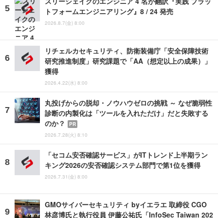
スリーシェイクのエンジニア 4 名が翻訳『実践 プラッ
トフォームエンジニアリング』8 / 24 発売
2026.8.7(金) 8:00
リチェルカセキュリティ、防衛装備庁「安全保障技術
研究推進制度」研究課題で「AA（想定以上の成果）」
獲得
2026.4.22(水) 8:00
丸投げからの脱却・ノウハウゼロの挑戦 ～ なぜ脆弱性
診断の内製化は「ツールを入れただけ」だと失敗する
のか？
PR
2026.7.28(火) 8:10
「セコム安否確認サービス」がITトレンド上半期ラン
キング2026の安否確認システム部門で第1位を獲得
2026.7.31(金) 8:00
GMOサイバーセキュリティ byイエラエ 取締役 CGO
林彦博氏と執行役員 伊藤公祐氏「InfoSec Taiwan 202