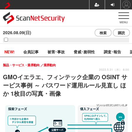
MENU
2026.08.09(日)
検索
購読
NEW!
会員記事
被害･事故
脅威･脆弱性
調査･報告
製品・サービス・業界動向
業界動向
2023.5.31（水） 8:00
GMOイエラエ、フィンテック企業の OSINT サ
ービス事例 ～ パスワード運用ルール見直し ほ
か 1枚目の写真・画像