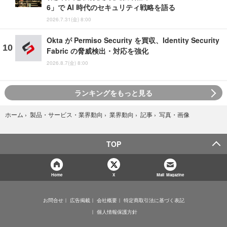
6」で AI 時代のセキュリティ戦略を語る
2026.7.31(金) 8:00
Okta が Permiso Security を買収、Identity Security
Fabric の脅威検出・対応を強化
2026.8.7(金) 8:00
ランキングをもっと見る
写真・画像
ホーム
›
製品・サービス・業界動向
›
業界動向
›
記事
›
TOP
Home
X
Mail Magazine
お問合せ
広告掲載
会社概要
特定商取引法に基づく表記
個人情報保護方針